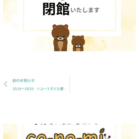
Prev
前のお知らせ
10/16～10/20 リユース子ども服・おもちゃを回収します！