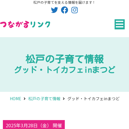
松戸の子育てを支える情報を届けます！
内
容
を
ス
キ
ッ
プ
松戸の子育て情報​
グッド・トイカフェinまつど
HOME
松戸の子育て情報
グッド・トイカフェinまつど
2025年3月28日（金） 開催