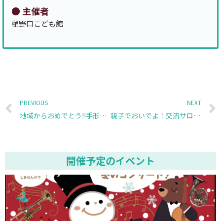
● 主催者
樋野口こども館
Prev
PREVIOUS
NEXT
地域からおめでとう!!手形でおめでとうカード作り
親子でおいでよ！交流サロン プチあんべ
開催予定のイベント