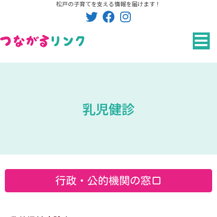
松戸の子育てを支える情報を届けます！
内
容
を
ス
キ
ッ
プ
乳児健診
行政・公的機関の窓口