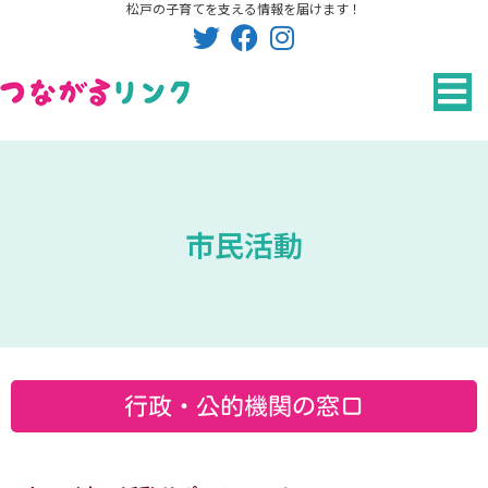
松戸の子育てを支える情報を届けます！
内
容
を
ス
キ
ッ
プ
市民活動
行政・公的機関の窓口