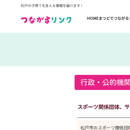
内
松戸の子育てを支える情報を届けます！
容
HOME
まつどでつながる
を
ス
キ
ッ
プ
行政・公的機
スポーツ関係団体、サ
松戸市のスポーツ関係団