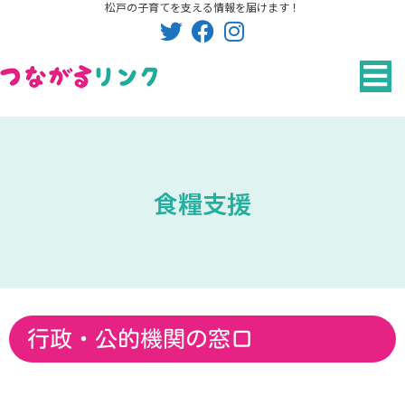
松戸の子育てを支える情報を届けます！
内
容
を
ス
キ
ッ
プ
食糧支援
行政・公的機関の窓口